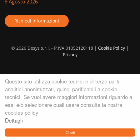
9 Agosto 2026
Richiedi informazioni
© 2026 Desys s.r.l. - P.IVA 01052120118 |
Cookie Policy
|
Privacy
Questo sito utilizza cookie tecnici e di terze parti
analitici anonimizzati, quindi parificabili a cookie
tecnici. Se vuoi avere maggiori informazioni riguardo a
essi e/o selezionare quali usare consulta la nostra
cookies policy
Dettagli
Chiudi