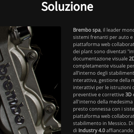
Soluzione
Brembo
spa
, il leader mon
sistemi frenanti per auto e
piattaforma web collaborati
dei plant sono diventati "in
documentazione visuale
2
completamente visuale per 
all’interno degli stabilime
interattiva, gestione della
interattivi per le istruzio
preventive e correttive
3D
e
all'interno della medesim
presto connessa con i sist
piattaforma web collaborat
stabilimento in Messico. D
di
Industry
4.0
affiancando i