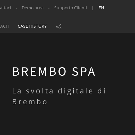
attaci
-
Demo area
-
Supporto Clienti
|
EN
OACH
CASE HISTORY
BREMBO SPA
La svolta digitale di
Brembo