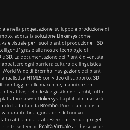
diale nella progettazione, sviluppo e produzione di
 moto, adotta la soluzione
Linkersys
come
va e visuale per i suoi plant di produzione. I
3D
telligenti" grazie alle nostre tecnologie di
D
e
3D
. La documentazione dei Plant è diventata
abbattere ogni barriera culturale e linguistica
nti World Wide di
Brembo
: navigazione del plant
 manualistica
HTML5
con video di supporto,
3D
ni di montaggio sulle macchine, manutenzioni
 interattive, help desk e gestione ricambi, tutto
a piattaforma web
Linkersys
. La piattaforma sarà
emi IoT adottati da
Brembo
. Primo lancio della
iva durante l’inaugurazione del nuovo
i fatto abbiamo aiutato Brembo nei suoi progetti
 nostri sistemi di
Realtà
Virtuale
anche su visori