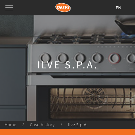
EN
ILVE S.P.A.
Home
Case history
Ilve S.p.A.