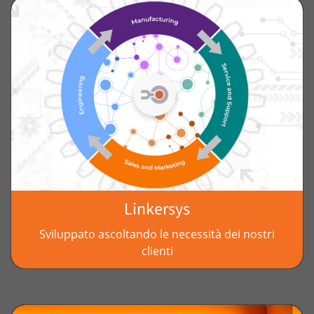
Linkersys
Sviluppato ascoltando le necessità dei nostri
clienti