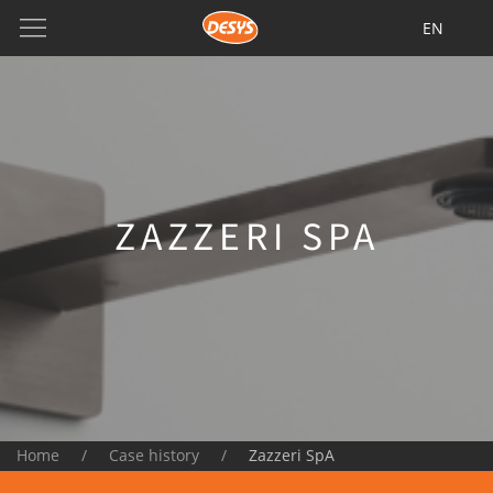
EN
ZAZZERI SPA
Home
Case history
Zazzeri SpA