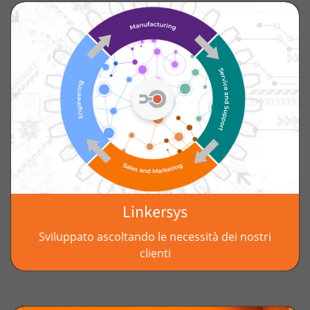
Linkersys
Sviluppato ascoltando le necessità dei nostri
clienti