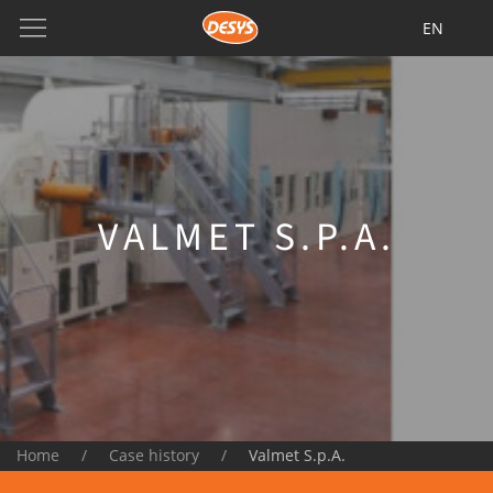
EN
VALMET S.P.A.
Home
Case history
Valmet S.p.A.